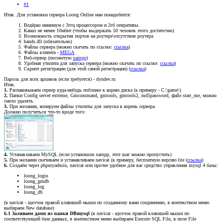
#1
Итак. Для установки сервера Loong Online нам понадобится:
Ведёрко минимум с 3ггц процессором и 2гб оперативы.
Канал не менее 10мбит (чтобы выдержать 50 человек этого достаточно)
Возможность открытия портов на роутере\отсутствие роутера
hands.dll (обязательно)
Файлы сервера (можно скачать по ссылке:
ссылка
)
Файлы клиента -
MEGA
Веб-сервер (посоветую
xampp
)
Удобная утилита для запуска сервера (можно скачать по ссылке:
ссылка
)
Скрипт регистрации (для этой самой регистрации) (
ссылка
)
Пароль для всех архивов (если требуется) - dyndev.ru
Итак.
1.
Распаковываем сервер куда-нибудь поближе к корню диска (к примеру - C:\game\)
2.
Папки Config server extreme, Gmcommand, gmtools, gmtools2, md5password, файл start_me, можно
смело удалять.
3.
При желании, копируем файлы утилиты для запуска в корень сервера
Должно получиться что-то вроде того:
4.
Устанавливаем MySQL (если установили xampp, этот шаг можно пропустить)
5.
При желании скачиваем и устанавливаем navicat (к примеру, бесплатную версию lite (
ссылка
)
6.
Создаём через phpmyadmin, navicat или прочее удобное для вас средство управления mysql 4 базы:
loong_login
loong_gmdb
loong_log
loong_db
(в navicat - щелчок правой клавишей мыши по созданному вами соединению, в контекстном меню
выбираем New database)
6.1 Заливаем дамп из папки DBmysql
(в navicat - щелчок правой клавишей мыши по
соответствующей базе данных, в контекстном меню выбираем Execute SQL File, в поле File