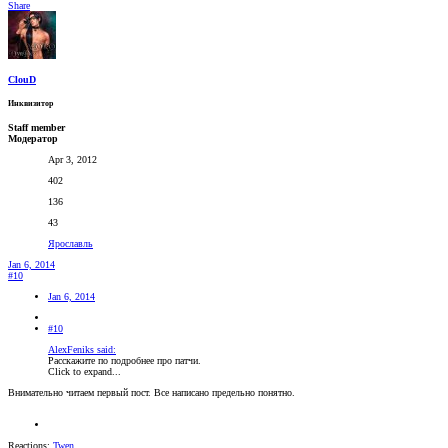
Share
ClouD
Инквизитор
Staff member
Модератор
Apr 3, 2012
402
136
43
Ярославль
Jan 6, 2014
#10
Jan 6, 2014
#10
AlexFeniks said:
Расскажите по подробнее про патчи.
Click to expand...
Внимательно читаем первый пост. Все написано предельно понятно.
Reactions:
Twen