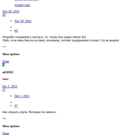
gtwenty.com
Nov 30, 2013
#6
Nov 30, 2013
#6
Откройте соединение в navicat-е, т.е. чтобы был виден список БД.
Либо, если ваша база на хостинге, возможно, хостинг поддерживает только 1 бд на аккаунт.
•••
More options
Share
A
ad18101
Guest
Dec 1, 2013
#7
Dec 1, 2013
#7
Как открыть порты ?Которые ты написал.
•••
More options
Share