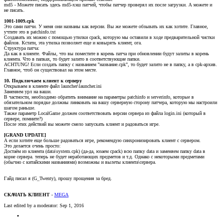
md5 - Можете писать здесь md5-хэш патчей, чтобы патчер проверял их после загрузки. А можете и
не писать.
1001-1009.cpk
Это сами патчи. У меня они названы как версии. Вы же можете обзывать их как хотите. Главное,
учтите это в patchinfo.txt
Создавать их можно с помощью утилки cpack, которую мы оставили в ходе предварительной чистки
файлов. Кстати, эта утилка позволяет еще и ковырять клиент, ога.
Структура патча:
Да как в клиенте. Файлы, что вы поместите в корень патча при обновлении будут залиты в корень
клиента. Что в папках, то будет залито в соответствующие папки.
ACHTUNG! Если создать папку с названием "название.cpk", то будет залито не в папку, а в cpk-архив.
Главное, чтоб он существовал на этом месте.
10. Подключаем клиент к серверу
Открываем в клиенте файл launcher\launcher.ini
Заменяем урл на ваши.
В частности, необходимо обратить внимание на параметры patchinfo и serverinfo, которые в
обязательном порядке должны линковать на вашу серверную сторону патчера, которую мы настроили
шагом раньше.
Также параметр LocalGame должен соответствовать версии сервера из файла login.ini (который в
сервере, помните?)
После этих действий вы можете смело запускать клиент и радоваться игре.
[GRAND UPDATE]
А если хотите еще больше радоваться игре, рекомендую синхронизировать клиент с сервером.
Это делается очень просто:
Достаём из клиента (data\system.cpk) (да-да, юзаем cpack) всю папку data и заменяем папку data в
корне сервера. теперь не будет неработающих предметов и т.д. Однако с некоторыми предметами
(обычно с китайскими названиями) возможны и вылеты клиента\сервера.
Гайд писал я (G_Twenty), прошу прощения за бред.
СКАЧАТЬ КЛИЕНТ
-
MEGA
Last edited by a moderator:
Sep 1, 2016