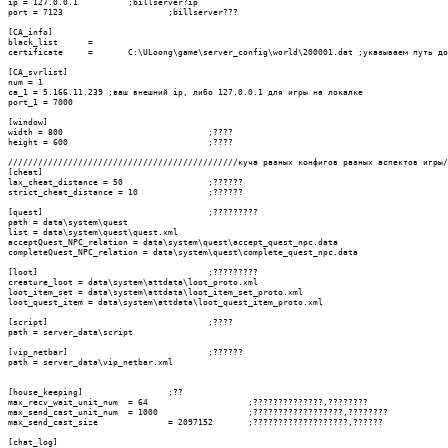
ip = 127.0.0.1		;billserver?ip

port = 7123			;billserver???

[CA_info]

black_list	=

certificate	=	C:\ULoong\game\server_config\world\200001.dat ;указываем путь до файла 200001.dat, лежащего в этой же папке

[CA_svrlist]

num = 1

ca_1 = 5.166.11.239 ;ваш внешний ip, либо 127.0.0.1 для игры на локалке

port_1 = 7000

[window]

width = 800				;????

height = 600				;????

//////////////////////////////////////////////куча разных конфигов разных аспектов игры/
[cheat]

lax_cheat_distance = 50			;??????

strict_cheat_distance = 10		;??????

[quest]					;?????????

path = data\system\quest

list = data\system\quest\quest.xml

acceptQuest_NPC_relation = data\system\quest\accept_quest_npc.data

completeQuest_NPC_relation = data\system\quest\complete_quest_npc.data

[loot]					;?????????

creature_loot = data\system\attdata\loot_proto.xml

loot_item_set = data\system\attdata\loot_item_set_proto.xml

loot_quest_item = data\system\attdata\loot_quest_item_proto.xml

[script]				;????

path = server_data\script

[vip_netbar]				;??????

path = server_data\vip_netbar.xml

[house_keeping]			;??

max_recv_wait_unit_num	= 64			;??????????????,????????

max_send_cast_unit_num	= 1000			;??????????????????,????????

max_send_cast_size		= 2097152	;???????????????????,??????

[chat_log]
