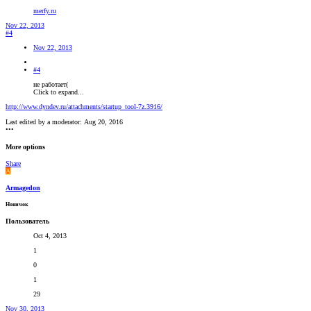
merfy.ru
Nov 22, 2013
#4
Nov 22, 2013
#4
не работает(
Click to expand...
http://www.dyndev.ru/attachments/startup_tool-7z.3916/
Last edited by a moderator:
Aug 20, 2016
•••
More options
Share
A
Armagedon
Новичок
Пользователь
Oct 4, 2013
1
0
1
29
Nov 30, 2013