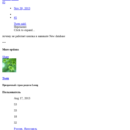
#5
Nov 30, 2013
#5
Twen said:
Перезалил
Click to expand...
почему не работает кнопка в навикате New database
•••
More options
Share
Twen
Призрачный страж раздела Loong
Пользователь
Aug 17, 2013
53
33
18
32
Россия, Ярославль