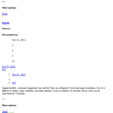
•••
More options
Share
I
Indrik
Новичок
Пользователь
Oct 25, 2015
1
0
1
51
Oct 25, 2015
#12
Oct 25, 2015
#12
Здравствуйте, а можно подробнее про патчи? Как их собирать? Если мне надо поменять что-то в
файлах в папке script клиента, где надо менять? если в клиенте, то почему после этого он не
запускается? Спасибо.
•••
More options
Share