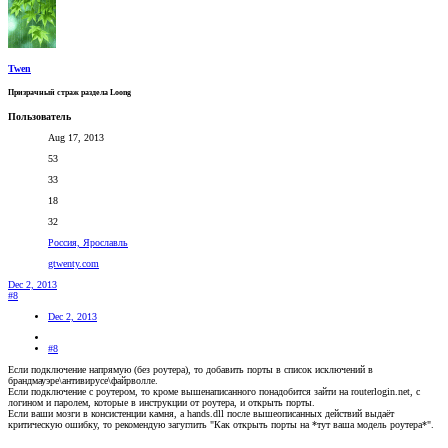
Twen
Призрачный страж раздела Loong
Пользователь
Aug 17, 2013
53
33
18
32
Россия, Ярославль
gtwenty.com
Dec 2, 2013
#8
Dec 2, 2013
#8
Если подключение напрямую (без роутера), то добавить порты в список исключений в
брандмауэре\антивирусе\файрволле.
Если подключение с роутером, то кроме вышенаписанного понадобится зайти на routerlogin.net, с
логином и паролем, которые в инструкции от роутера, и открыть порты.
Если ваши мозги в консистенции камня, а hands.dll после вышеописанных действий выдаёт
критическую ошибку, то рекомендую загуглить "Как открыть порты на *тут ваша модель роутера*".