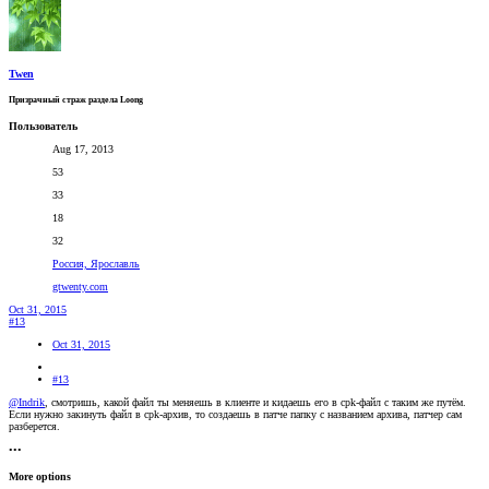
Twen
Призрачный страж раздела Loong
Пользователь
Aug 17, 2013
53
33
18
32
Россия, Ярославль
gtwenty.com
Oct 31, 2015
#13
Oct 31, 2015
#13
@Indrik
, смотришь, какой файл ты меняешь в клиенте и кидаешь его в cpk-файл с таким же путём.
Если нужно закинуть файл в cpk-архив, то создаешь в патче папку с названием архива, патчер сам
разберется.
•••
More options