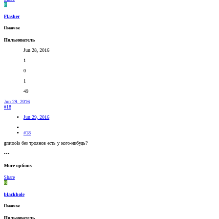
F
Flasher
Новичок
Пользователь
Jun 28, 2016
1
0
1
49
Jun 29, 2016
#18
Jun 29, 2016
#18
gmtools без троянов есть у кого-нибудь?
•••
More options
Share
B
blackhole
Новичок
Пользователь