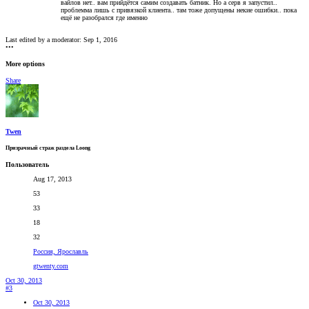
вайлов нет.. вам прийдётся самим создавать батник. Но а серв я запустил..
проблемма лишь с привязкой клиента.. там тоже допущены некие ошибки.. пока
ещё не разобрался где именно
Last edited by a moderator:
Sep 1, 2016
•••
More options
Share
Twen
Призрачный страж раздела Loong
Пользователь
Aug 17, 2013
53
33
18
32
Россия, Ярославль
gtwenty.com
Oct 30, 2013
#3
Oct 30, 2013