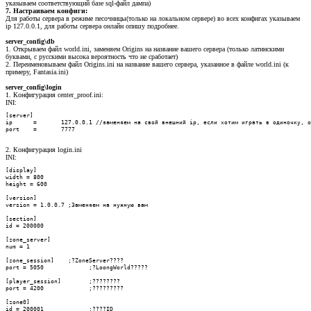
указываем соответствующий базе sql-файл дампа)
7. Настраиваем конфиги:
Для работы сервера в режиме песочницы(только на локальном сервере) во всех конфигах указываем
ip 127.0.0.1, для работы сервера онлайн опишу подробнее.
server_config\db
1. Открываем файл world.ini, заменяем Origins на название вашего сервера (только латинскими
буквами, с русскими высока вероятность что не сработает)
2. Переименовываем файл Origins.ini на название вашего сервера, указанное в файле world.ini (к
примеру, Fantasia.ini)
server_config\login
1. Конфигурация center_proof.ini:
INI:
[server]

ip	=	127.0.0.1 //заменяем на свой внешний ip, если хотим играть в одиночку, оставляем как есть

port	=	7777
2. Конфигурация login.ini
INI:
[display]

width = 800

height = 600

[version]

version = 1.0.0.7 ;Заменяем на нужную вам

[section]

id = 200000

[zone_server]

num = 1

[zone_session]	  ;?ZoneServer????

port = 5050		;?LoongWorld?????

[player_session]	;????????

port = 4200		;?????????

[zone0]

id = 200001		;????ID
