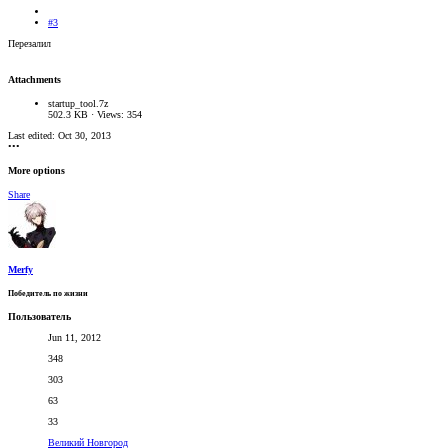
#3
Перезалил
Attachments
startup_tool.7z
502.3 KB · Views: 354
Last edited:
Oct 30, 2013
•••
More options
Share
Merfy
Победитель по жизни
Пользователь
Jun 11, 2012
348
303
63
33
Великий Новгород