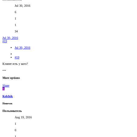
Jul 30, 2016
6
1
1
34
Jul 30, 2016
#19
Jul 30, 2016
#19
Клиент есть у кого?
•••
More options
Share
K
Kelchik
Новичок
Пользователь
Aug 19, 2016
1
0
1