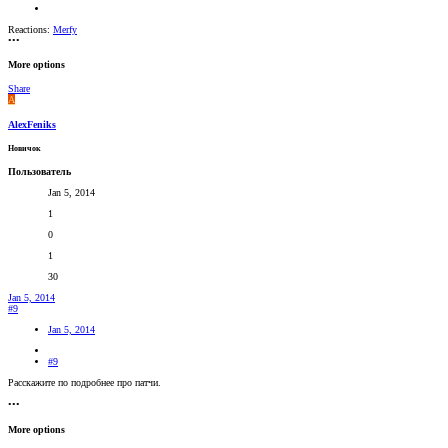
Reactions:
Merfy
•••
More options
Share
A
AlexFeniks
Новичок
Пользователь
Jan 5, 2014
1
0
1
30
Jan 5, 2014
#9
Jan 5, 2014
#9
Расскажите по подробнее про патчи.
•••
More options