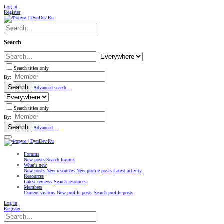
Log in
Register
Search
Search titles only
By:
Search
Advanced search…
Search titles only
By:
Search
Advanced…
Forums
New posts
Search forums
What's new
New posts
New resources
New profile posts
Latest activity
Resources
Latest reviews
Search resources
Members
Current visitors
New profile posts
Search profile posts
Log in
Register