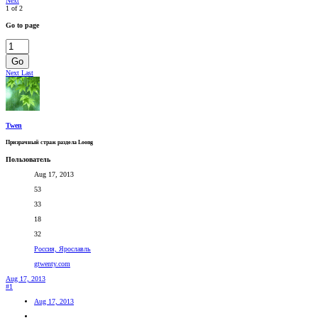
Next
1 of 2
Go to page
Go
Next
Last
Twen
Призрачный страж раздела Loong
Пользователь
Aug 17, 2013
53
33
18
32
Россия, Ярославль
gtwenty.com
Aug 17, 2013
#1
Aug 17, 2013