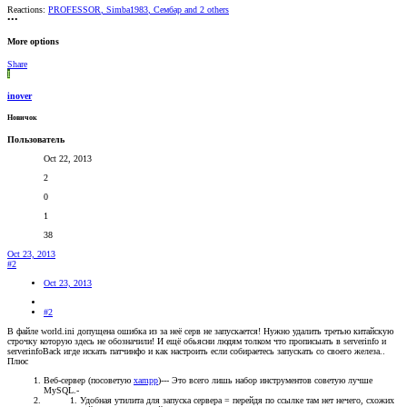
Reactions:
PROFESSOR
,
Simba1983
,
Сембар
and 2 others
•••
More options
Share
I
inover
Новичок
Пользователь
Oct 22, 2013
2
0
1
38
Oct 23, 2013
#2
Oct 23, 2013
#2
В файле world.ini допущена ошибка из за неё серв не запускается! Нужно удалить третью китайскую
строчку которую здесь не обозначили! И ещё обьясни людям толком что прописыать в serverinfo и
serverinfoBack игде искать патчинфо и как настроить если собираетесь запускать со своего железа..
Плюс
Веб-сервер (посоветую
xampp
)--- Это всего лишь набор инструментов советую лучше
MySQL.-
Удобная утилита для запуска сервера = перейдя по ссылке там нет нечего, схожих