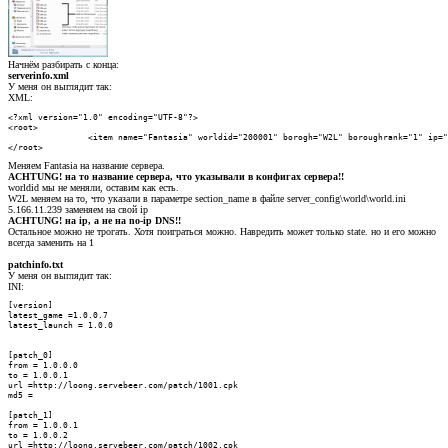
Начнём разбирать с конца:
serverinfo.xml
У меня он выглядит так:
XML:
<?xml version="1.0" encoding="UTF-8"?>

<root>

		<item name="Fantasia" worldid="200001" borogh="W2L" boroughrank="1" ip="5.166.11.239" port="4200" state="1" recommend="0" worldrank="0" recorank="0"/>

</root>
Меняем Fantasia на название сервера.
ACHTUNG! на то название сервера, что указывали в конфигах сервера!!
worldid мы не меняли, оставим как есть.
W2L меняем на то, что указали в параметре section_name в файле server_config\world\world.ini
5.166.11.239 заменяем на свой ip
ACHTUNG! на ip, а не на no-ip DNS!!
Остальное можно не трогать. Хотя поиграться можно. Навредить может только state. но и его можно
всегда заменить на 1
patchinfo.txt
У меня он выглядит так:
INI:
[version]

latest_game =1.0.0.7

latest_launch = 1.0.0

[patch_0]

from = 1.0.0.0

to = 1.0.0.1

url =http://loong.servebeer.com/patch/1001.cpk

md5 =

[patch_1]

from = 1.0.0.1

to = 1.0.0.2

url =http://loong.servebeer.com/patch/1002.cpk
