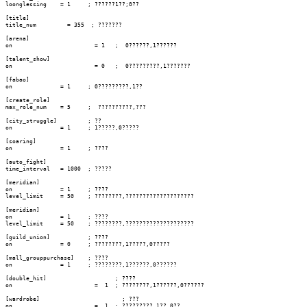
loonglessing	= 1	; ??????1??;0??

[title]

title_num	  = 355  ; ???????

[arena]

on			  = 1	;  0??????,1??????

[talent_show]

on			  = 0	;  0?????????,1???????

[fabao]

on		= 1	; 0?????????,1??

[create_role]

max_role_num	= 5	;  ??????????,???

[city_struggle]		; ??

on		= 1	; 1?????,0?????

[soaring]

on		= 1	; ????

[auto_fight]

time_interval	= 1000	; ?????

[meridian]

on		= 1	; ????

level_limit	= 50	; ????????,????????????????????

[meridian]

on		= 1	; ????

level_limit	= 50	; ????????,????????????????????

[guild_union]		; ????

on		= 0	; ????????,1?????,0?????

[mall_grouppurchase]	; ????

on		= 1	; ????????,1??????,0??????

[double_hit]			; ????

on			  =  1	; ????????,1??????,0??????

[wardrobe]			  ; ???

on			  =  1	; ?????????,1??,0??
