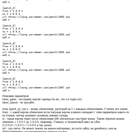
md5 =

[patch_2]

from = 1.0.0.2

to = 1.0.0.3

url =http://loong.servebeer.com/patch/1003.cpk

md5 =

[patch_3]

from = 1.0.0.3

to = 1.0.0.4

url =http://loong.servebeer.com/patch/1004.cpk

md5 =

[patch_4]

from = 1.0.0.4

to = 1.0.0.5

url =http://loong.servebeer.com/patch/1005.cpk

md5 =

[patch_5]

from = 1.0.0.5

to = 1.0.0.6

url =http://loong.servebeer.com/patch/1006.cpk

md5 =

[patch_6]

from = 1.0.0.6

to = 1.0.0.7

url =http://loong.servebeer.com/patch/1007.cpk

md5 =
Описание параметров:
latest_game - последняя версия сервера (та же, что и в login.ini)
latest_launch - не трогайте
блок [patch_n], где n - номер обновления, растущий на 1 с каждым обновлением. Считать все умеем.
from - с какой версии обновляем (если текущая версия клиента совпадает с этим параметром какого-то
из блоков, патчер начинает скачивать именно отсюда.
to - какая версия будет после обновления (Не обязательно она будет выше. Таким образом можно
обновить с 1.0.0.1 до 1.0.0.0, например. Главное, в бесконечный цикл не уйти
(1.0.0.0=>1.0.0.1=>1.0.0.0 и так далее)
url - урл патча. Он может лежать на вашем вебсервере, на хосте сайта, на дропбоксе, или на
файлообменнике, поддерживающем прямые ссылки.