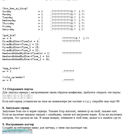
[duo_bao_qi_bing]

Sunday			= 1	;????????????(0:?  1:?)

Monday			= 1	;????????????(0:?  1:?)

Tuesday			= 1	;????????????(0:?  1:?)

Wednesday		= 1	;????????????(0:?  1:?)

Thursday		= 1	;????????????(0:?  1:?)

Friday			= 1	;????????????(0:?  1:?)

Saturday		= 1	;????????????(0:?  1:?)

[god_bid]

on = 0			;		????????(0:?  1:?)

FixedBidStartTimeCnt = 3;		????????????

FixedBidStartTime_1 = 12;

FixedBidStartTime_2 = 19;

FixedBidStartTime_3 = 22;

WeekendAddedBidStartTimeCnt = 2;	?????????????

WeekendAddedBidStartTime_1 = 14;

WeekendAddedBidStartTime_2 = 16;

[egg_broker]

on = 1					;???????

[role_spreader]

on = 0					;???????
7.1 Открываем порты
Для запуска сервера с настроенными таким образом конфигами, требуется открыть эти порты:
Если веб-сервер установлен на этом же компьютере (не хостинг и т.д.), откройте еще порт 80.
8. Запускаем сервер
Запускаем Start.exe в корне сервера. Тыкаем Stop autostart, меняем ip на свой, тыкаем start.
Если не вылетает никаких окошек с ошибками, значит всё настроено верно. Если же вылетают,
смотрим, что сделали не так. В конце концов, отпишите в этой теме, может и я ошибся где-то.
9. Настраиваем патчер
Создаём на вебсервере папку для патчера, у меня она выглядит так: