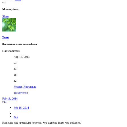
•••
More options
Share
Twen
Призрачный страж раздела Loong
Пользователь
Aug 17, 2013
53
33
18
32
Россия, Ярославль
gtwenty.com
Feb 16, 2014
#11
Feb 16, 2014
#11
Написано так предельно понятно, что даже не знаю, что добавить.