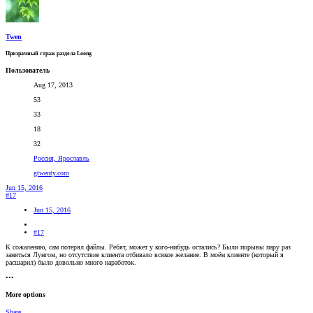
Twen
Призрачный страж раздела Loong
Пользователь
Aug 17, 2013
53
33
18
32
Россия, Ярославль
gtwenty.com
Jun 15, 2016
#17
Jun 15, 2016
#17
К сожалению, сам потерял файлы. Ребят, может у кого-нибудь остались? Были порывы пару раз
заняться Лунгом, но отсутствие клиента отбивало всякое желание. В моём клиенте (который я
расшарил) было довольно много наработок.
•••
More options
Share