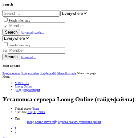
Search
Search titles only
By:
Search
Advanced search…
Search titles only
By:
Search
Advanced…
More options
Toggle sidebar
Toggle sidebar
Toggle width
Share this page
Share this page
Menu
MMORPG
Loong Online
[LO] Документация
Установка сервера Loong Online (гайд+файлы)
Thread starter
Twen
Start date
Aug 17, 2013
Tags
loong
online
server
гайд
сервера
скачать
установка
файлы
1
2