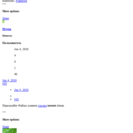
Reactions:
Planelion
•••
More options
Share
И
Игрок
Новичок
Пользователь
Jun 4, 2016
4
0
1
46
Jun 4, 2016
#16
Jun 4, 2016
#16
Перезалейте Файлы клиента
ссылка
torrent
битая.
•••
More options
Share