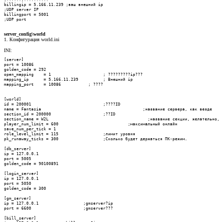
billingip = 5.166.11.239 ;ваш внешний ip

;UDP server IP

billingport = 5001

;UDP port
server_config\world
1. Конфигурация world.ini
INI:
[server]

port = 10086

golden_code = 292

open_mapping	= 1			; ?????????ip???

mapping_ip	= 5.166.11.239		; Внешний ip

mapping_port	= 10086		  ; ????

[world]

id = 200001				;????ID

name = Fantasia						;название сервера, как везде

section_id = 200000			;??ID

section_name = W2L					  ;название секции, желательно, короткое

player_num_limit = 600				  ;максимальный онлайн

save_num_per_tick = 1

role_level_limit = 115			;лимит уровня

pk_runaway_ticks = 300			;Сколько будет держаться ПК-режим.

[db_server]

ip = 127.0.0.1

port = 5005

golden_code = 90100891

[login_server]

ip = 127.0.0.1

port = 5050

golden_code = 300

[gm_server]

ip = 127.0.0.1			;gmserver?ip

port = 6600			;gmserver???

[bill_server]
