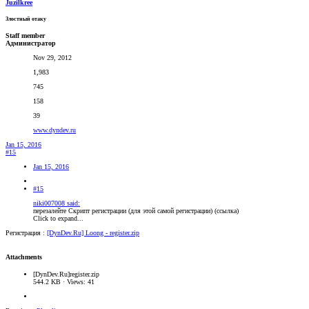
Juzilkree
Злостный отаку
Staff member
Администратор
Nov 29, 2012
1,983
745
158
39
www.dyndev.ru
Jan 15, 2016
#15
Jan 15, 2016
#15
niki007008 said:
перезалейте Скрипт регистрации (для этой самой регистрации) (ссылка)
Click to expand...
Регистрация :
[DynDev.Ru] Loong - register.zip
Attachments
[DynDev.Ru]register.zip
544.2 KB · Views: 41