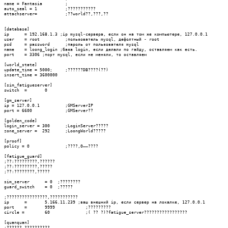
name = Fantasia		;

auto_seal = 1		;???????????

attachserver=		;??world??,???,??

[database]

ip	= 192.168.1.3 ;ip mysql-сервера, если он на том же компьютере, 127.0.0.1

user	= root		;пользователь mysql, дефолтный - root

psd	= password	;пароль от пользователя mysql

name	= loong_login ;база login, если делали по гайду, оставляем как есть.

port	= 3306 ;порт mysql, если не меняли, то оставляем

[world_state]

update_time = 5000;	;??????DB????(??)

insert_time = 3600000

[sim_fatigueserver]

switch	=	0

[gm_server]

ip = 127.0.0.1		;GMServerIP

port = 6600		;GMServer??

[golden_code]

login_server = 300	;LoginServer?????

zone_server =  292	;LoongWorld?????

[proof]

policy = 0		;????,0——????

[fatigue_guard]

;??:?????????,??????

;??:?????????,?????

;??:????????,?????

sim_server	= 0  ;????????

guard_switch	= 0  ;?????

;????????????????,???????????

ip	=	5.166.11.239 ;ваш внешний ip, если сервер на локалке, 127.0.0.1

port	=	9999		;?????????

circle =	60		;( ?? ?)?fatigue_server?????????????????

[quanquan]

;??????,??????????
