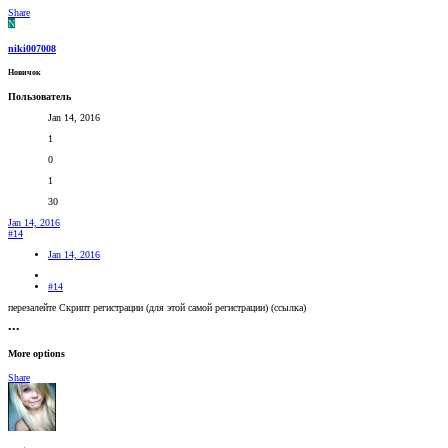
Share
N
niki007008
Новичок
Пользователь
Jan 14, 2016
1
0
1
30
Jan 14, 2016
#14
Jan 14, 2016
#14
перезалейте Скрипт регистрации (для этой самой регистрации) (ссылка)
•••
More options
Share