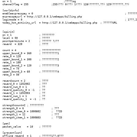
on = 1					;????log

channelflag = 255		;255(??) 0(??) 1(??) 128(??????,??) 129(???????,??)

[worldinfo]

enableexpresspay = 0								; ????????

expresspayurl = http://127.0.0.1/webapps/billing.php						; ???url

loginmode = 0									; 1???,2???,0???,3????

today_hot_activity_url	= http://127.0.0.1/webapps/billing.php	; ??????URL

[spirit]

on = 1			; ????????

level = 50		; ?????

pointperminute = 2	; ?????? ?/??

reward	= 320		; ????

count = 4		; ????????????

upper_bound_0 = 360	; ??????????1

rate_0 = 120

upper_bound_1 = 300	; ??????????2

rate_1 = 100

upper_bound_2 = 120	; ??????????3

rate_2 = 75

upper_bound_3 = 60	; ??????????4

rate_3 = 50

rewardcount = 2		; ????

reward_0 = 1352002	; ???

reward_num_0 = 1	; ??

reward_quality_0 = -1	; ??

reward_1 = 1352003	; ??

reward_num_1 = 1	; ??

reward_quality_1  = -1	; ??

strengthcount=2	; ?????????

strength_0 = 6			; ???

strength_item_0 = 1000802	;  ??ID

strength_1 = 12			; ???

strength_item_1 = 1000803	;  ??ID

[pet]

packet_valve	= 10	; ??????

[preventlost]

offline_reward	= 1	; ??????1??;0???
